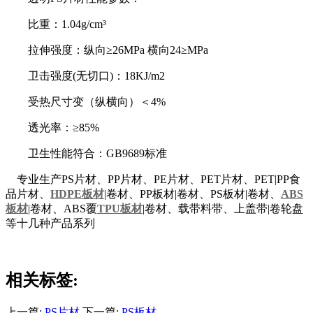
比重：1.04g/cm³
拉伸强度：纵向≥26MPa 横向24≥MPa
卫击强度(无切口)：18KJ/m2
受热尺寸变（纵横向）＜4%
透光率：≥85%
卫生性能符合：GB9689标准
专业生产PS片材、PP片材、PE片材、PET片材、PET|PP食
品片材、
HDPE板材
|卷材、PP板材|卷材、PS板材|卷材、
ABS
板材
|卷材、ABS覆
TPU板材
|卷材、载带料带、上盖带|卷轮盘
等十几种产品系列
相关标签:
上一篇:
PS片材
下一篇:
PS板材