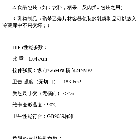
2. 食品包装（如：饮料，糖果、及肉类...包装之用）
3. 乳类制品（聚苯乙烯片材容器包装的乳类制品可以放入
冷藏库中不易变坏；）
HIPS性能参数：
比 重：1.04g/cm³
拉伸强度：纵向≥26MPa 横向24≥MPa
卫击 强度（无切口）：18KJ/m2
受热尺寸变（无横向）＜4%
维卡变形温度：90℃
卫生性能符合：GB9689标准
透明PS片材性能参数：