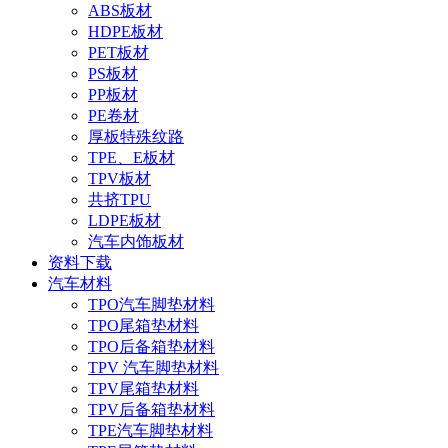
ABS板材
HDPE板材
PET板材
PS板材
PP板材
PE卷材
厚板特殊纹路
TPE、E板材
TPV板材
共挤TPU
LDPE板材
汽车内饰板材
资料下载
汽车材料
TPO汽车脚垫材料
TPO尾箱垫材料
TPO后备箱垫材料
TPV 汽车脚垫材料
TPV尾箱垫材料
TPV后备箱垫材料
TPE汽车脚垫材料