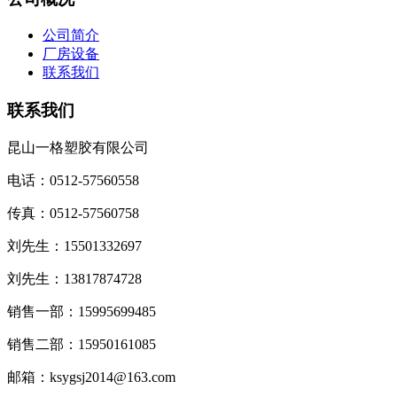
公司简介
厂房设备
联系我们
联系我们
昆山一格塑胶有限公司
电话：0512-57560558
传真：0512-57560758
刘先生：15501332697
刘先生：13817874728
销售一部：15995699485
销售二部：15950161085
邮箱：ksygsj2014@163.com