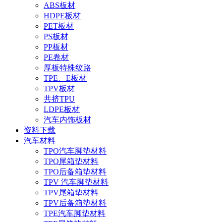
ABS板材
HDPE板材
PET板材
PS板材
PP板材
PE卷材
厚板特殊纹路
TPE、E板材
TPV板材
共挤TPU
LDPE板材
汽车内饰板材
资料下载
汽车材料
TPO汽车脚垫材料
TPO尾箱垫材料
TPO后备箱垫材料
TPV 汽车脚垫材料
TPV尾箱垫材料
TPV后备箱垫材料
TPE汽车脚垫材料