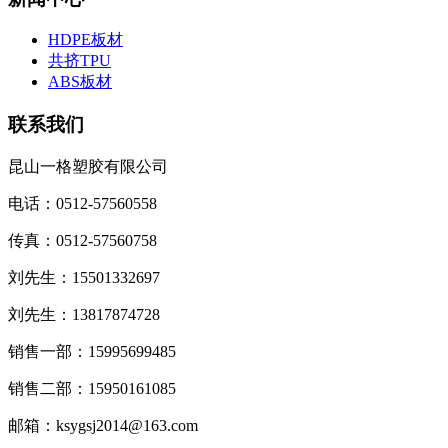
HDPE板材
共挤TPU
ABS板材
联系我们
昆山一格塑胶有限公司
电话：0512-57560558
传真：0512-57560758
刘先生：15501332697
刘先生：13817874728
销售一部：15995699485
销售二部：15950161085
邮箱：ksygsj2014@163.com