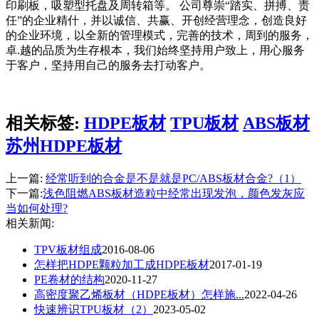
印刷板，吸塑型托盘及周转箱等。 公司尊崇“踏实、拼搏、责
任”的企业精什，并以诚信、共赢、开创经营理念，创造良好
的企业环境，以全新的管理模式，完善的技术，周到的服务，
卓.越的品质为生存根本，我们始终坚持用户致上，用心服务
于客户，坚持用自己的服务去打动客户。
相关标签:
HDPE板材
TPU板材
ABS板材
苏州HDPE板材
上一篇:
经常听到的合金是不是就是PC/ABS板材合金?（1）
下一篇:
​浅色阻燃ABS板材造粒中经常出现发泡，颜色发灰应
当如何处理?
相关新闻:
TPV板材组成
2016-08-06
怎样把HDPE颗粒加工成HDPE板材
2017-01-19
PE卷材的结构
2020-11-27
​高密度聚乙烯板材（HDPE板材）怎样施...
2022-04-26
​快速辨识TPU板材（2）
2023-05-02