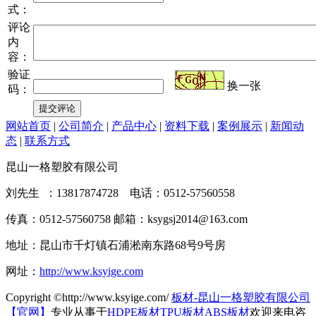
式：
评论
内
容：
验证
换一张
码：
网站首页
|
公司简介
|
产品中心
|
资料下载
|
案例展示
|
新闻动
态
|
联系方式
昆山一格塑胶有限公司
刘先生 ：13817874728 电话：0512-57560558
传真：0512-57560758 邮箱：ksygsj2014@163.com
地址：昆山市千灯镇石浦淞南东路68号9号房
网址：
http://www.ksyige.com
Copyright ©http://www.ksyige.com/
板材-昆山一格塑胶有限公司
【官网】
专业从事于
HDPE板材
TPU板材
ABS板材
欢迎来电咨